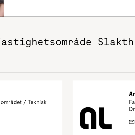
Fastighetsområde Slakth
A
sområdet / Teknisk
Fa
Dr