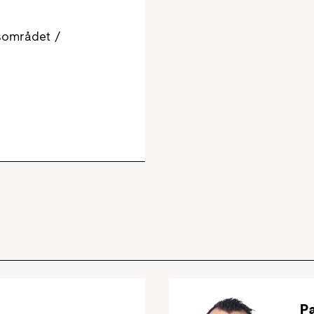
sområdet /
P