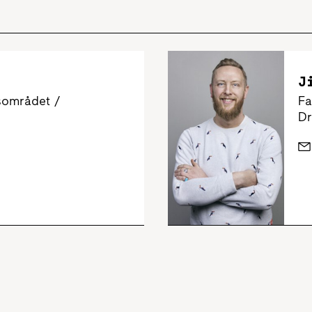
J
sområdet /
Fa
Dr