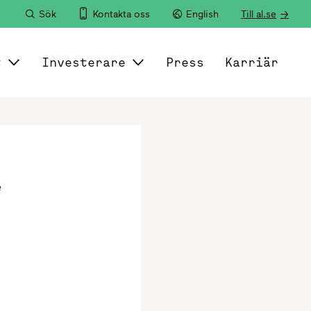
Sök
Kontakta oss
English
Till al.se
t
Investerare
Press
Karriär
e