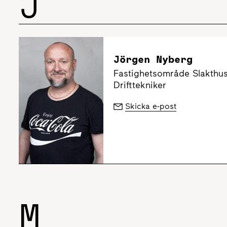
J
Jörgen Nyberg
Fastighetsområde Slakthu
Drifttekniker
Skicka e-post
M