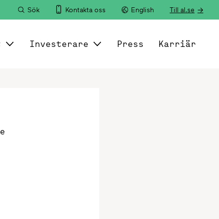
Sök
Kontakta oss
English
Till al.se
t
Investerare
Press
Karriär
re