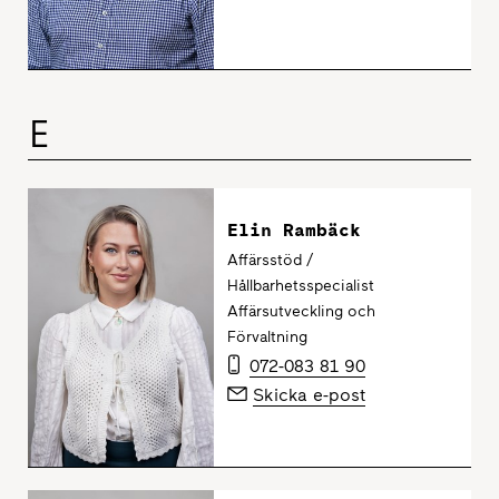
E
Elin Rambäck
Affärsstöd /
Hållbarhetsspecialist
Affärsutveckling och
Förvaltning
072-083 81 90
Skicka e-post