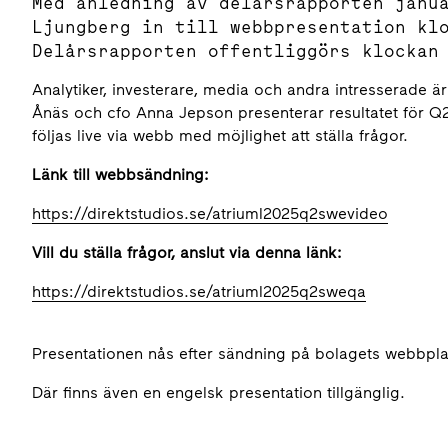
Med anledning av delårsrapporten janu
Ljungberg in till webbpresentation kl
Delårsrapporten offentliggörs klockan
Analytiker, investerare, media och andra intresserade ä
Ånäs och cfo Anna Jepson presenterar resultatet för Q
följas live via webb med möjlighet att ställa frågor.
Länk till webbsändning:
https://direktstudios.se/atriuml2025q2swevideo
Vill du ställa frågor, anslut via denna länk:
https://direktstudios.se/atriuml2025q2sweqa
Presentationen nås efter sändning på bolagets webbpl
Där finns även en engelsk presentation tillgänglig.