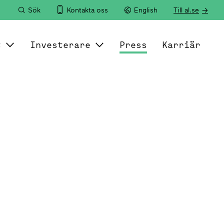
Sök
Kontakta oss
English
Till al.se
t
Investerare
Press
Karriär