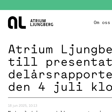
Hem
Om oss
Atrium Ljungb
till presenta
delårsrapport
den 4 juli kl
18 jun 2025, 10:13