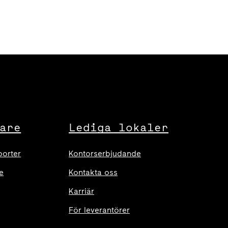
are
Lediga lokaler
porter
Kontorserbjudande
e
Kontakta oss
Karriär
För leverantörer