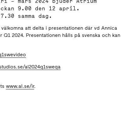
ari – mars 2024 bjuder Atrium
ockan 9.00 den 12 april.
 7.30 samma dag.
r välkomna att delta i presentationen där vd Annica
ör Q1 2024. Presentationen hålls på svenska och kan
4q1swevideo
tstudios.se/al2024q1sweqa
ats
www.al.se/ir
.