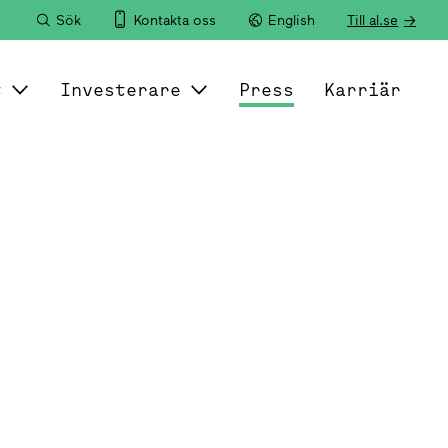
Sök
Kontakta oss
English
Till al.se
t
Investerare
Press
Karriär