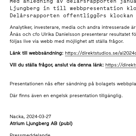
Med anledning av delårsrapporten janu
Ljungberg in till webbpresentation kl
Delårsrapporten offentliggörs klockan
Analytiker, investerare, media och andra intresserade ä
Ånäs och cfo Ulrika Danielsson presenterar resultatet f
följas live via webb med möjlighet att ställa frågor.
Länk till webbsändning:
https://direktstudios.se/al202
Vill du ställa frågor, anslut via denna länk:
https://direk
Presentationen nås efter sändning på bolagets webbpl
Där finns även en engelsk presentation tillgänglig.
Nacka, 2024-03-27
Atrium Ljungberg AB (publ)
Pressmeddelande