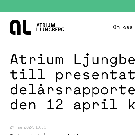
Hem
Om oss
Atrium Ljungb
till presenta
delårsrapport
den 12 april 
27 mar 2024, 13:30