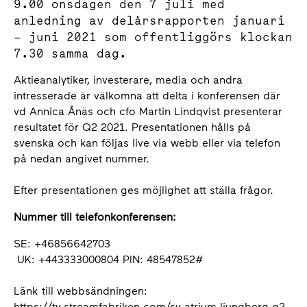
9.00 onsdagen den 7 juli med
anledning av delårsrapporten januari
– juni 2021 som offentliggörs klockan
7.30 samma dag.
Aktieanalytiker, investerare, media och andra
intresserade är välkomna att delta i konferensen där
vd Annica Ånäs och cfo Martin Lindqvist presenterar
resultatet för Q2 2021. Presentationen hålls på
svenska och kan följas live via webb eller via telefon
på nedan angivet nummer.
Efter presentationen ges möjlighet att ställa frågor.
Nummer till telefonkonferensen:
SE: +46856642703
UK: +443333000804 PIN: 48547852#
Länk till webbsändningen:
https://tv.streamfabriken.com/sv-atrium-ljungberg-q2-